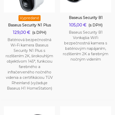
Baseus Security B1
Vypredané
105,00 €
Baseus Security N1 Plus
(s DPH)
129,00 €
Baseus Security B1
(s DPH)
Vonkajšia WiFi
Batériová bezpečnostná
bezpečnostná kamera s
Wi-Fi kamera Baseus
batériovým napájaním,
Security N1 Plus s
rozlíšením 2K a farebným
rozlíšením 2K, širokouhlým
nočným videním
objektívom 145°, funkciou
farebného a
infračerveného nočného
videnia a certifikáciou TÜV
Rheinland (vyžaduje
Baseus H1 HomeStation)