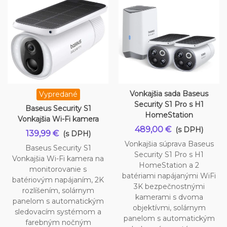
Vonkajšia sada Baseus
Vypredané
Security S1 Pro s H1
Baseus Security S1
HomeStation
Vonkajšia Wi-Fi kamera
489,00 €
(s DPH)
139,99 €
(s DPH)
Vonkajšia súprava Baseus
Baseus Security S1
Security S1 Pro s H1
Vonkajšia Wi-Fi kamera na
HomeStation a 2
monitorovanie s
batériami napájanými WiFi
batériovým napájaním, 2K
3K bezpečnostnými
rozlíšením, solárnym
kamerami s dvoma
panelom s automatickým
objektívmi, solárnym
sledovacím systémom a
panelom s automatickým
farebným nočným