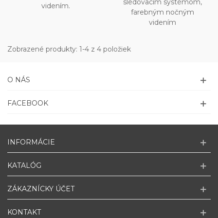
sledovacím systémom,
videním.
farebným nočným
videním
Zobrazené produkty: 1-4 z 4 položiek
O NÁS
FACEBOOK
INFORMÁCIE
KATALÓG
ZÁKAZNÍCKY ÚČET
KONTAKT