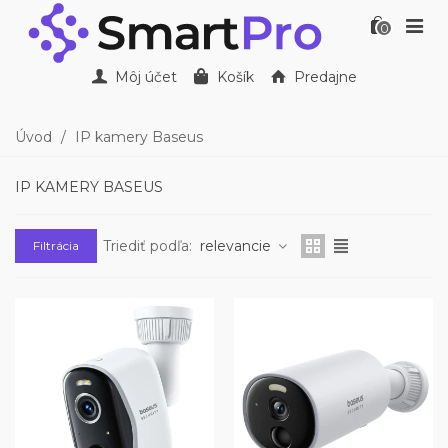
0
Môj účet
Košík
Predajne
Úvod
/
IP kamery Baseus
IP KAMERY BASEUS
Triediť podľa:
relevancie
Filtrácia