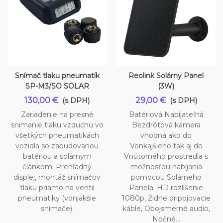
Snímač tlaku pneumatík
Reolink Solárny Panel
SP-M3/SO SOLAR
(3W)
130,00 €
29,00 €
(s DPH)
(s DPH)
Zariadenie na presné
Batériová Nabíjateľná
snímanie tlaku vzduchu vo
Bezdrôtová kamera
všetkých pneumatikách
vhodná ako do
vozidla so zabudovanou
Vonkajšieho tak aj do
batériou a solárnym
Vnútorného prostredia s
článkom. Prehľadný
možnosťou nabíjania
displej, montáž snímačov
pomocou Solárneho
tlaku priamo na ventil
Panela. HD rozlíšenie
pneumatiky (vonjakšie
1080p, Židne pripojovacie
snímače).
káble, Obojsmerné audio,
Nočné...