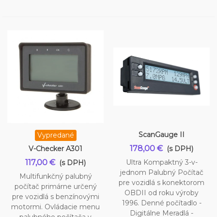
ScanGauge II
Vypredané
178,00 €
V-Checker A301
(s DPH)
117,00 €
Ultra Kompaktný 3-v-
(s DPH)
jednom Palubný Počítač
Multifunkčný palubný
pre vozidlá s konektorom
počítač primárne určený
OBDII od roku výroby
pre vozidlá s benzínovými
1996. Denné počítadlo -
motormi. Ovládacie menu
Digitálne Meradlá -