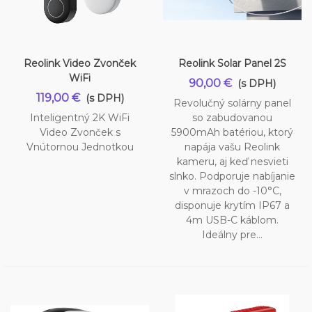
Reolink Video Zvonček
Reolink Solar Panel 2S
WiFi
90,00 €
(s DPH)
119,00 €
(s DPH)
Revolučný solárny panel
Inteligentný 2K WiFi
so zabudovanou
Video Zvonček s
5900mAh batériou, ktorý
Vnútornou Jednotkou
napája vašu Reolink
kameru, aj keď nesvieti
slnko. Podporuje nabíjanie
v mrazoch do -10°C,
disponuje krytím IP67 a
4m USB-C káblom.
Ideálny pre...