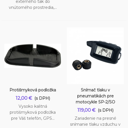
externého tak do
vnútorného prostredia,...
Protišmyková podložka
Snímač tlaku v
pneumatikách pre
12,00 €
(s DPH)
motocykle SP-2/SO
Vysoko kalitná
119,00 €
(s DPH)
protišmyková podložka
pre Váš telefón, GPS...
Zariadenie na presné
snímanie tlaku vzduchu v