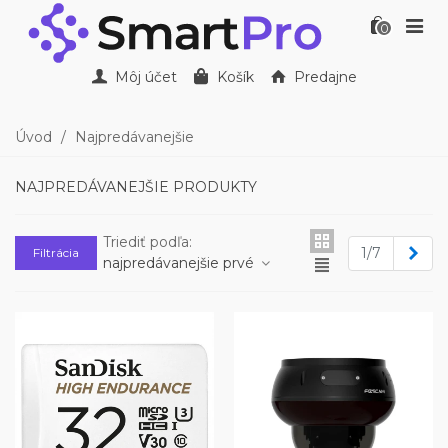
0
Môj účet
Košík
Predajne
Úvod
/
Najpredávanejšie
NAJPREDÁVANEJŠIE PRODUKTY
Triediť podľa:
Ďale
1/7
Filtrácia
najpredávanejšie prvé