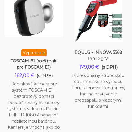
EQUUS - INNOVA 5568
Vypredané
Pro Digital
FOSCAM B1 (rozšírenie
179,00 €
pre FOSCAM E1)
(s DPH)
162,00 €
Profesionálny stroboskop
(s DPH)
od amerického výrobcu
Doplnková kamera pre
Equus-Innova Electronics,
systém FOSCAM E1 -
Inc. na nastavenie
bezdrôtový domáci
predzápalu s viacerými
bezpečnostný kamerový
funkciami.
systém s video rozlíšením
Full HD 1080P napájaná
nabíjateľnou batériou.
Kamera je vhodná ako do