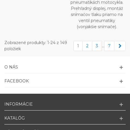
pneumatikách motocykla.
Prehľadný displej, montáž
snímačov tlaku priamo na
ventil pneumatiky
(vonjakšie snímače).
Zobrazené produkty: 1-24 z 149
Ďale
1
2
3
…
7
položiek
O NÁS
FACEBOOK
INFORMÁCIE
KATALÓG