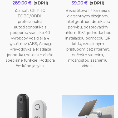
289,00 €
59,00 €
(s DPH)
(s DPH)
iCarsoft CR PRO
Bezdrôtová IP kamera s
EOBD/OBDII
elegantným dizajnom,
profesionálna
inteligentnou detekciou
autodiagnostika s
pohybu, pozorovacím
podporou viac ako 40
uhlom 103°, jednoduchou
výrobcov vozidiel a 4
inštaláciou pomocou QR
systémov (ABS, Airbag,
kódu, vzdialeným
Prevodovka a Riadiaca
prístupom cez internet,
jednotka motora) + ďalšie
nočným videním,
špeciálne funkcie. Podpora
možnosťou záznamu
českého jazyka.
videa...