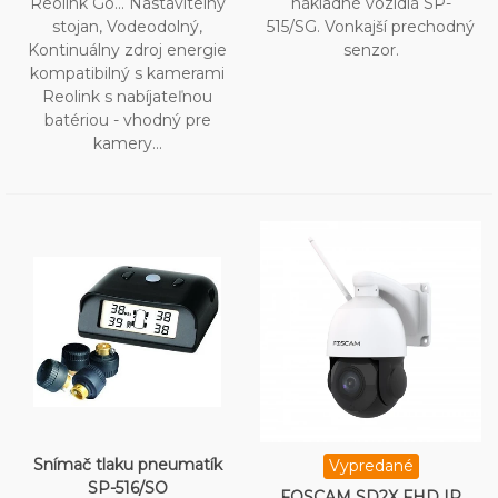
Reolink Go... Nastavitelný
nákladné vozidlá SP-
stojan, Vodeodolný,
515/SG. Vonkajší prechodný
Kontinuálny zdroj energie
senzor.
kompatibilný s kamerami
Reolink s nabíjateľnou
batériou - vhodný pre
kamery...
Snímač tlaku pneumatík
Vypredané
SP-516/SO
FOSCAM SD2X FHD IP