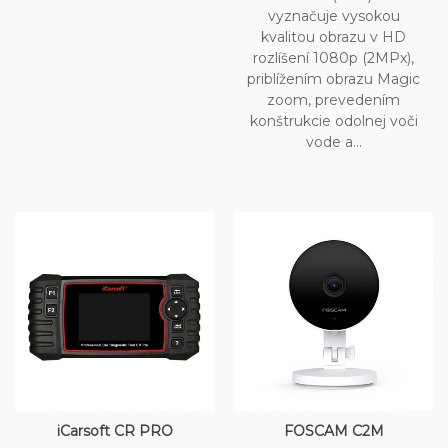
vyznačuje vysokou
kvalitou obrazu v HD
rozlíšení 1080p (2MPx),
priblížením obrazu Magic
zoom, prevedením
konštrukcie odolnej voči
vode a...
iCarsoft CR PRO
FOSCAM C2M