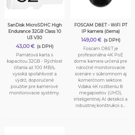
SanDisk MicroSDHC High
FOSCAM D8ET - WiFI PT
Endurance 32GB Class 10
IP kamera (čierna)
U3 V30
149,00 €
(s DPH)
43,00 €
(s DPH)
Foscam D8ET je
Pamäťová karta s
profesionálna 4K PoE
kapacitou 32GB - Rýchlosť
dome kamera určená pre
čítania až 100 MB/s,
náročné monitorovacie
vysoká spoľahlivosť a
scenáre v súkromnom aj
výdrž, doporučené
komerčnom sektore.
použitie pre kamerové
Vďaka 4K rozlíšeniu 8
monitorovacie systémy.
megapixelov (UHD),
inteligentnej AI detekcii a
robustnej konštrukcii s...