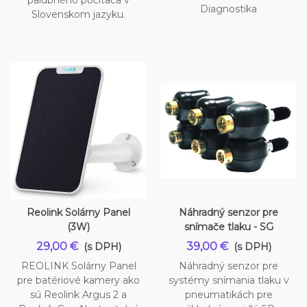
palubného počítača v
Diagnostika
Slovenskom jazyku.
Reolink Solárny Panel
Náhradný senzor pre
(3W)
snímače tlaku - SG
29,00 €
39,00 €
(s DPH)
(s DPH)
REOLINK Solárny Panel
Náhradný senzor pre
pre batériové kamery ako
systémy snímania tlaku v
sú Reolink Argus 2 a
pneumatikách pre