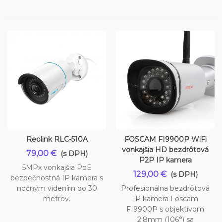
Reolink RLC-510A
FOSCAM FI9900P WiFi
vonkajšia HD bezdrôtová
79,00 €
(s DPH)
P2P IP kamera
5MPx vonkajšia PoE
129,00 €
(s DPH)
bezpečnostná IP kamera s
nočným videním do 30
Profesionálna bezdrôtová
metrov.
IP kamera Foscam
FI9900P s objektívom
2.8mm (106°) sa