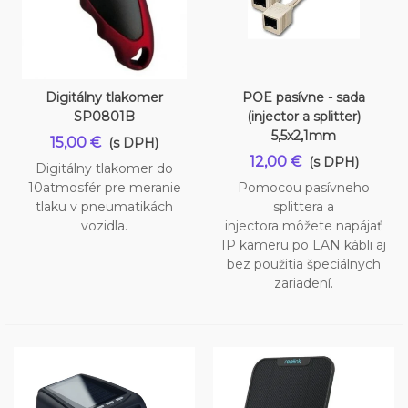
Digitálny tlakomer
POE pasívne - sada
SP0801B
(injector a splitter)
5,5x2,1mm
15,00 €
(s DPH)
12,00 €
(s DPH)
Digitálny tlakomer do
10atmosfér pre meranie
Pomocou pasívneho
tlaku v pneumatikách
splittera a
vozidla.
injectora môžete napájať
IP kameru po LAN kábli aj
bez použitia špeciálnych
zariadení.