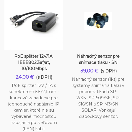
PoE splitter 12V/1A,
Náhradný senzor pre
IEEE802.3af/at,
snímače tlaku - SN
10/100Mbps
39,00 €
(s DPH)
24,00 €
(s DPH)
Náhradný senzor (1ks) pre
PoE splitter 12V / 1A s
systémy snímania tlaku v
konektorom 5,5x2,1mm -
pneumatikách SP-
koncové zariadenie pre
2/SN, SP-509/SE, SP-
jednoduché napájanie IP
516/SN a SP-M3/SN
kamier, ktoré nie sú
SOLAR. Vonkajší
vybavené možnosťou
čiapočkový senzor.
napájania po sieťovom
(LAN) kábli.