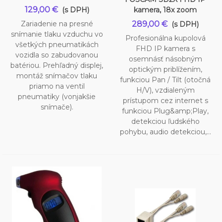
129,00 €
(s DPH)
kamera, 18x zoom
Zariadenie na presné
289,00 €
(s DPH)
snímanie tlaku vzduchu vo
Profesionálna kupolová
všetkých pneumatikách
FHD IP kamera s
vozidla so zabudovanou
osemnásť násobným
batériou. Prehľadný displej,
optickým priblížením,
montáž snímačov tlaku
funkciou Pan / Tilt (otočná
priamo na ventil
H/V), vzdialeným
pneumatiky (vonjakšie
prístupom cez internet s
snímače).
funkciou Plug&amp;Play,
detekciou ľudského
pohybu, audio detekciou,...