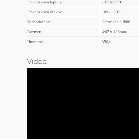
Prevádzková teplota
-10° to 55°C
Prevádzková vlhkosť
10% ~ 90%
Vodeodolnosť
Certifikácia IP66
Rozmery
Φ67 x 186mm
Hmotnosť
350g
Video