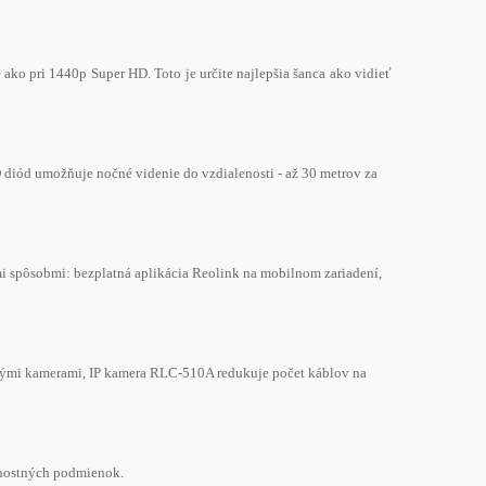
ako pri 1440p Super HD. Toto je určite najlepšia šanca ako vidieť
iód umožňuje nočné videnie do vzdialenosti - až 30 metrov za
i spôsobmi: bezplatná aplikácia Reolink na mobilnom zariadení,
tnými kamerami, IP kamera RLC-510A redukuje počet káblov na
rnostných podmienok.