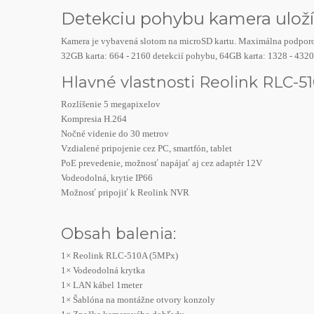
Detekciu pohybu kamera uloží
Kamera je vybavená slotom na microSD kartu. Maximálna podporova
32GB karta: 664 - 2160 detekcií pohybu, 64GB karta: 1328 - 4320
Hlavné vlastnosti Reolink RLC-51
Rozlíšenie 5 megapixelov
Kompresia H.264
Nočné videnie do 30 metrov
Vzdialené pripojenie cez PC, smartfón, tablet
PoE prevedenie, možnosť napájať aj cez adaptér 12V
Vodeodolná, krytie IP66
Možnosť pripojiť k Reolink NVR
Obsah balenia:
1× Reolink RLC-510A (5MPx)
1× Vodeodolná krytka
1×
LAN kábel 1meter
1× Šablóna na montážne otvory konzoly