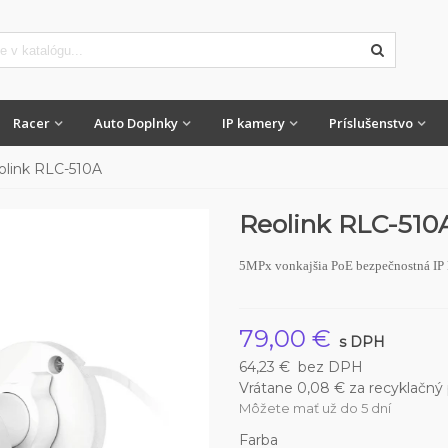
Racer
Auto Doplnky
IP kamery
Príslušenstvo
olink RLC-510A
Reolink RLC-510
5MPx vonkajšia PoE bezpečnostná IP 
79,00 €
s DPH
64,23 €
bez DPH
Vrátane 0,08 € za recyklačný
Môžete mať už do 5 dní
Farba