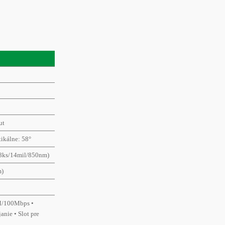
ut
tikálne: 58°
8ks/14mil/850nm)
m)
M/100Mbps •
anie • Slot pre