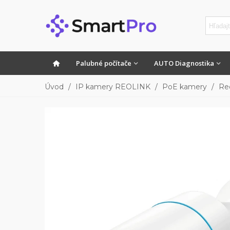
Palubné počítače
AUTO Diagnostika
Úvod
/
IP kamery REOLINK
/
PoE kamery
/
Re