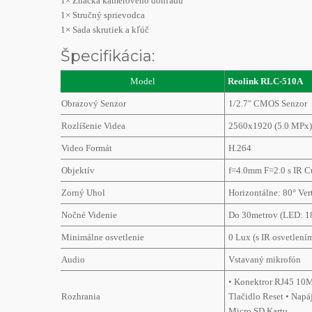
1× Značka kamerového dohľadu
1× Stručný sprievodca
1× Sada skrutiek a kľúč
Špecifikácia:
Model
Reolink RLC-510A
Obrazový Senzor
1/2.7" CMOS Senzor
Rozlíšenie Videa
2560x1920 (5.0 MPx)
Video Formát
H.264
Objektív
f=4.0mm F=2.0 s IR C
Zorný Uhol
Horizontálne: 80° Ver
Nočné Videnie
Do 30metrov (LED: 1
Minimálne osvetlenie
0 Lux (s IR osvetlení
Audio
Vstavaný mikrofón
• Konektror RJ45 10
Rozhrania
Tlačidlo Reset • Napáj
Micro SD Kartu