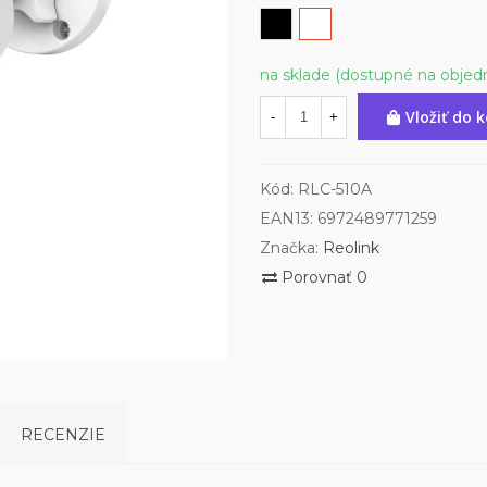
čierna
biela
na sklade (dostupné na objed
Vložiť do 
-
+
Kód:
RLC-510A
EAN13:
6972489771259
Značka:
Reolink
Porovnať
0
RECENZIE