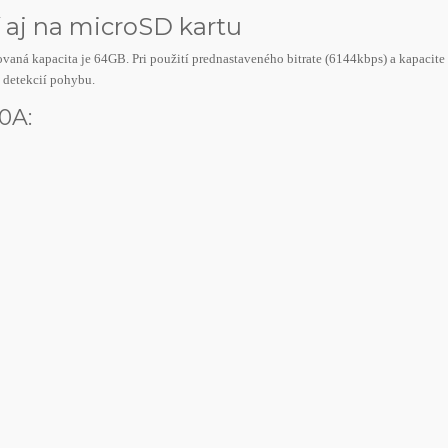
 aj na microSD kartu
ná kapacita je 64GB. Pri použití prednastaveného bitrate (6144kbps) a kapacite 
 detekcií pohybu.
0A: