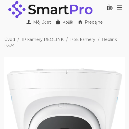
0
Môj účet
Košík
Predajne
Úvod
/
IP kamery REOLINK
/
PoE kamery
/
Reolink
P324