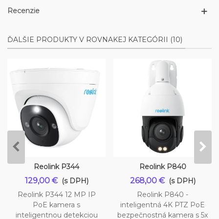
Recenzie
ĎALŠIE PRODUKTY V ROVNAKEJ KATEGÓRII (10)
Reolink P344
Reolink P840
129,00 €
268,00 €
(s DPH)
(s DPH)
Reolink P344 12 MP IP
Reolink P840 -
PoE kamera s
inteligentná 4K PTZ PoE
inteligentnou detekciou
bezpečnostná kamera s 5x