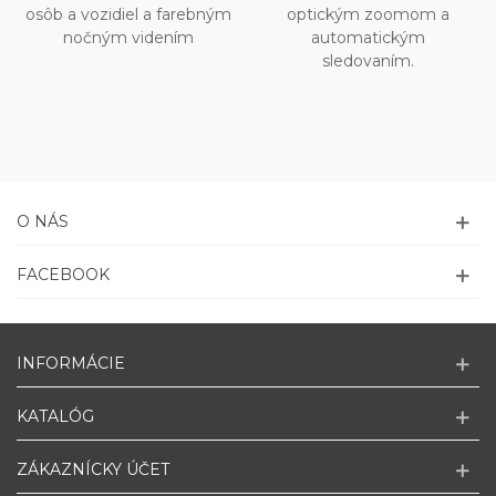
osôb a vozidiel a farebným
optickým zoomom a
nočným videním
automatickým
sledovaním.
O NÁS
FACEBOOK
INFORMÁCIE
KATALÓG
ZÁKAZNÍCKY ÚČET