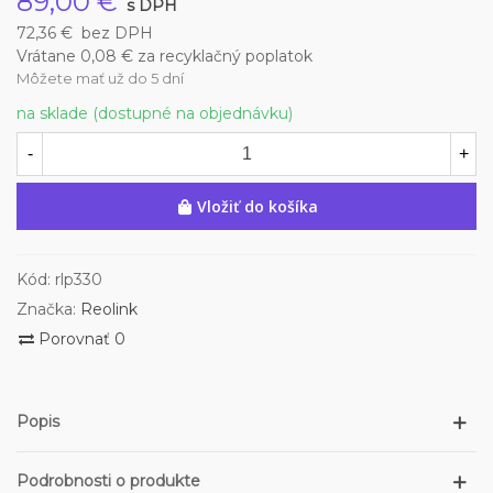
89,00 €
s DPH
72,36 €
bez DPH
Vrátane 0,08 € za recyklačný poplatok
Môžete mať už do 5 dní
na sklade (dostupné na objednávku)
-
+
Vložiť do košíka
Kód:
rlp330
Značka:
Reolink
Porovnať
0
Popis
Podrobnosti o produkte