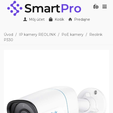
0
Môj účet
Košík
Predajne
Úvod
/
IP kamery REOLINK
/
PoE kamery
/
Reolink
P330