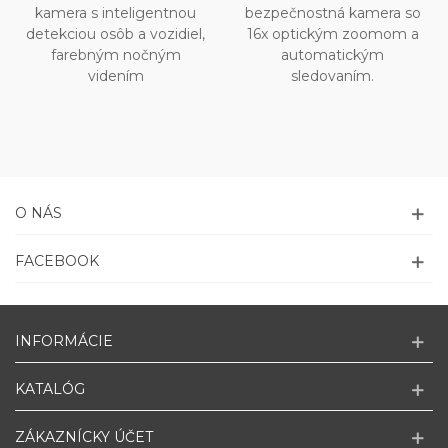
kamera s inteligentnou
bezpečnostná kamera so
detekciou osôb a vozidiel,
16x optickým zoomom a
farebným nočným
automatickým
videním
sledovaním.
O NÁS
FACEBOOK
INFORMÁCIE
KATALÓG
ZÁKAZNÍCKY ÚČET