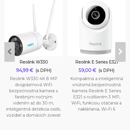
Reolink W330
Reolink E Series E321
94,99 €
59,00 €
(s DPH)
(s DPH)
Reolink W330 4K 8 MP
Kompaktná a inteligentná
dvojpásmová WiFi
vnútorná bezpečnostná
bezpečnostná kamera s
kamera Reolink E Series
farebným nočným
E321 s rozlíšením 3 MP,
videním až do 30 m,
WiFi, funkciou otáčania a
inteligentná detekcia osôb,
nakláňania, Wi-Fi 6
vozidiel a domácich zvierat