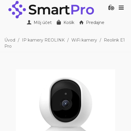
0
Môj účet
Košík
Predajne
Úvod
/
IP kamery REOLINK
/
WiFi kamery
/
Reolink E1
Pro