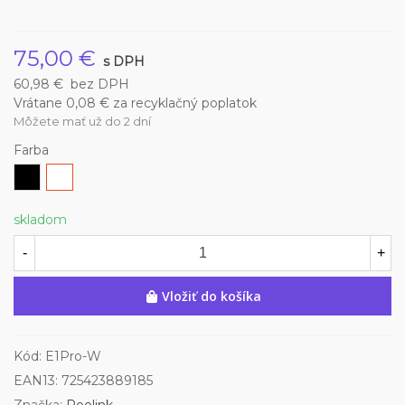
75,00 €
s DPH
60,98 €
bez DPH
Vrátane 0,08 € za recyklačný poplatok
Môžete mať už do 2 dní
Farba
čierna
biela
skladom
-
+
Vložiť do košíka
Kód:
E1Pro-W
EAN13:
725423889185