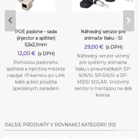
POE pasívne - sada
Náhradný senzor pre
(injector a splitter)
snímače tlaku - SI
5,5x2,1mm
29,00 €
(s DPH)
12,00 €
(s DPH)
Náhradný senzor určený
Pomocou pasívneho
pre systémy snímania
splittera a injectora môžete
tlaku v pneumatikách SP-
napájať IP kameru po LAN
509/SI, SP-516/SI a SP-
kábli aj bez použitia
M3/SI SOLAR. Vnútorný
špeciálnych zariadení.
senzor s montážou na disk
kolesa.
ĎALŠIE PRODUKTY V ROVNAKEJ KATEGÓRII (10)