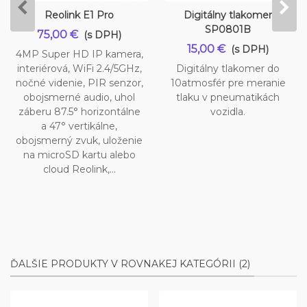
Reolink E1 Pro
Digitálny tlakomer
SP0801B
75,00 €
(s DPH)
15,00 €
(s DPH)
4MP Super HD IP kamera,
interiérová, WiFi 2.4/5GHz,
Digitálny tlakomer do
nočné videnie, PIR senzor,
10atmosfér pre meranie
obojsmerné audio, uhol
tlaku v pneumatikách
záberu 87.5° horizontálne
vozidla.
a 47° vertikálne,
obojsmerný zvuk, uloženie
na microSD kartu alebo
cloud Reolink,...
ĎALŠIE PRODUKTY V ROVNAKEJ KATEGÓRII (2)