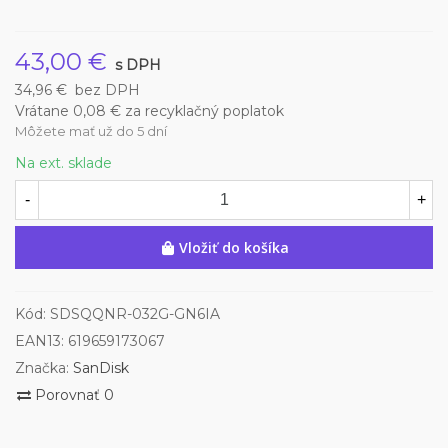
43,00 €
s DPH
34,96 €
bez DPH
Vrátane 0,08 € za recyklačný poplatok
Môžete mať už do 5 dní
Na ext. sklade
-
+
Vložiť do košíka
Kód:
SDSQQNR-032G-GN6IA
EAN13:
619659173067
Značka:
SanDisk
Porovnať
0