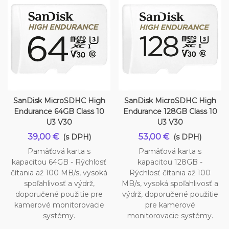
SanDisk MicroSDHC High
SanDisk MicroSDHC High
Endurance 64GB Class 10
Endurance 128GB Class 10
U3 V30
U3 V30
39,00 €
53,00 €
(s DPH)
(s DPH)
Pamäťová karta s
Pamäťová karta s
kapacitou 64GB - Rýchlosť
kapacitou 128GB -
čítania až 100 MB/s, vysoká
Rýchlosť čítania až 100
spoľahlivosť a výdrž,
MB/s, vysoká spoľahlivosť a
doporučené použitie pre
výdrž, doporučené použitie
kamerové monitorovacie
pre kamerové
systémy.
monitorovacie systémy.