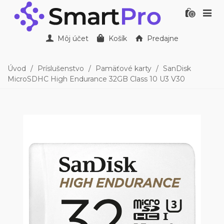
0
Môj účet
Košík
Predajne
Úvod
/
Príslušenstvo
/
Pamäťové karty
/
SanDisk
MicroSDHC High Endurance 32GB Class 10 U3 V30