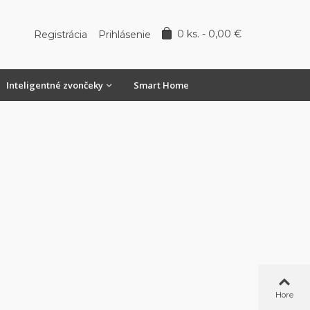
0
ks.
-
0,00 €
Registrácia
Prihlásenie
Inteligentné zvončeky
Smart Home
Hore