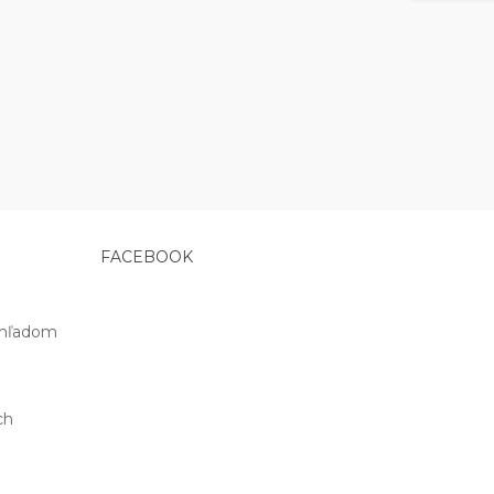
FACEBOOK
ohľadom
ch