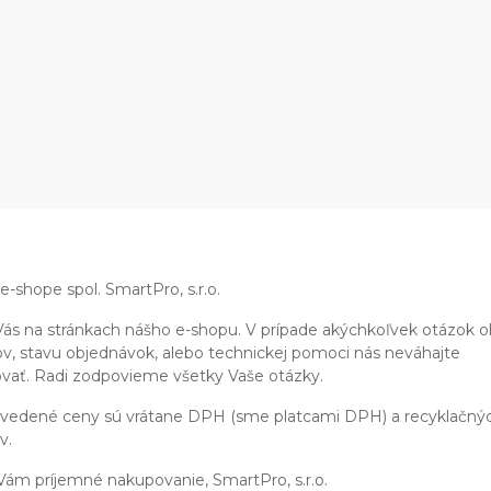
 e-shope spol. SmartPro, s.r.o.
ás na stránkach nášho e-shopu. V prípade akýchkoľvek otázok 
v, stavu objednávok, alebo technickej pomoci nás neváhajte
vať. Radi zodpovieme všetky Vaše otázky.
uvedené ceny sú vrátane DPH (sme platcami DPH) a recyklačný
v.
ám príjemné nakupovanie, SmartPro, s.r.o.