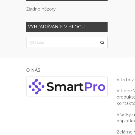
Žiadne názory
VYHĽADÁVANIE V BLOGU
O NÁS
Vitajte v
Vítame V
produkto
kontakto
Všetky 
poplatko
Želáme V