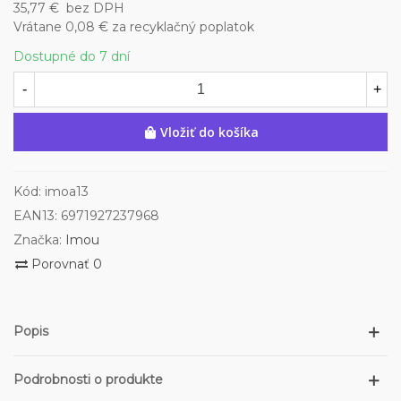
35,77 €
bez DPH
Vrátane 0,08 € za recyklačný poplatok
Dostupné do 7 dní
-
+
Vložiť do košíka
Kód:
imoa13
EAN13:
6971927237968
Značka:
Imou
Porovnať
0
Popis
Podrobnosti o produkte