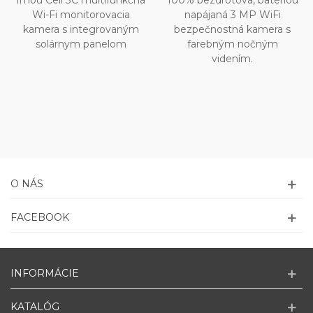
Imou Cell 3C multifunkčná
100% bezdrôtová, batériou
Wi-Fi monitorovacia
napájaná 3 MP WiFi
kamera s integrovaným
bezpečnostná kamera s
solárnym panelom
farebným nočným
videním.
O NÁS
FACEBOOK
INFORMÁCIE
KATALÓG