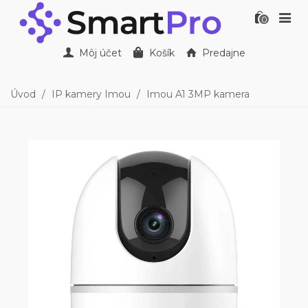
0
Môj účet
Košík
Predajne
Úvod
/
IP kamery Imou
/
Imou A1 3MP kamera