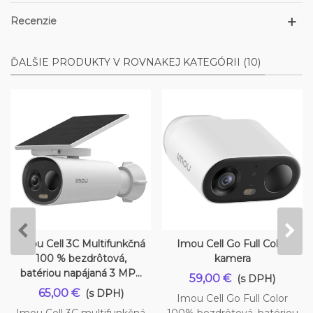
Recenzie
ĎALŠIE PRODUKTY V ROVNAKEJ KATEGÓRII (10)
Imou Cell 3C Multifunkčná
Imou Cell Go Full Color
100 % bezdrôtová,
kamera
batériou napájaná 3 MP...
59,00 €
(s DPH)
65,00 €
(s DPH)
Imou Cell Go Full Color