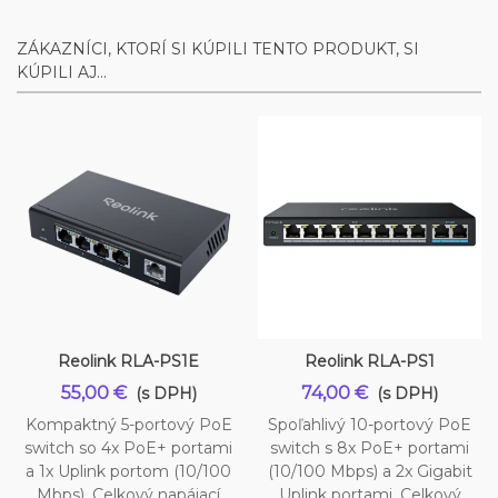
ZÁKAZNÍCI, KTORÍ SI KÚPILI TENTO PRODUKT, SI
KÚPILI AJ...
Reolink RLA-PS1E
Reolink RLA-PS1
55,00 €
74,00 €
(s DPH)
(s DPH)
Kompaktný 5-portový PoE
Spoľahlivý 10-portový PoE
switch so 4x PoE+ portami
switch s 8x PoE+ portami
a 1x Uplink portom (10/100
(10/100 Mbps) a 2x Gigabit
Mbps). Celkový napájací
Uplink portami. Celkový