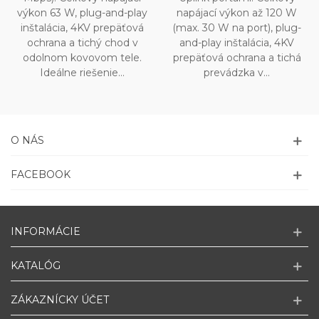
výkon 63 W, plug-and-play
napájací výkon až 120 W
inštalácia, 4KV prepäťová
(max. 30 W na port), plug-
ochrana a tichý chod v
and-play inštalácia, 4KV
odolnom kovovom tele.
prepäťová ochrana a tichá
Ideálne riešenie...
prevádzka v...
O NÁS
FACEBOOK
INFORMÁCIE
KATALÓG
ZÁKAZNÍCKY ÚČET