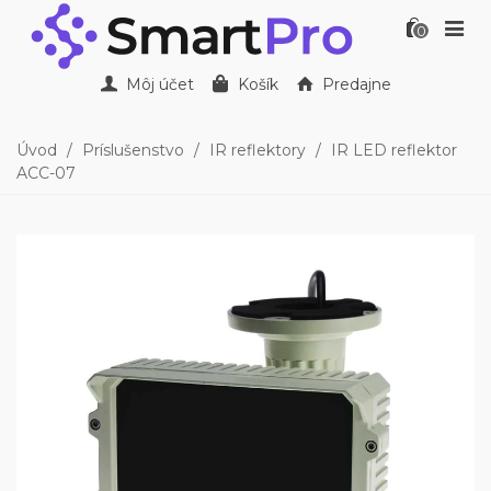
0
Môj účet
Košík
Predajne
Úvod
/
Príslušenstvo
/
IR reflektory
/
IR LED reflektor
ACC-07