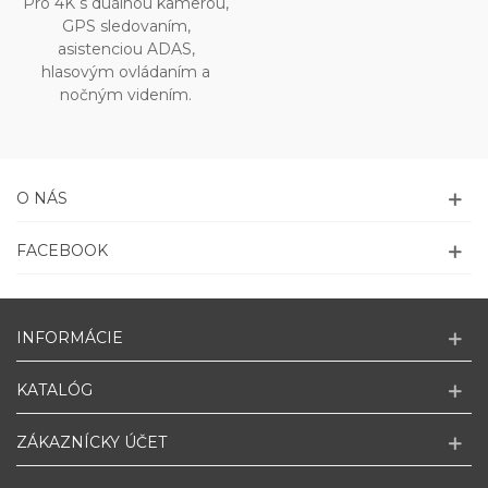
Pro 4K s duálnou kamerou,
GPS sledovaním,
asistenciou ADAS,
hlasovým ovládaním a
nočným videním.
O NÁS
FACEBOOK
INFORMÁCIE
KATALÓG
ZÁKAZNÍCKY ÚČET