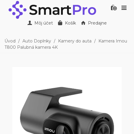
0
Môj účet
Košík
Predajne
Úvod
/
Auto Doplnky
/
Kamery do auta
/
Kamera Imou
T800 Palubná kamera 4K