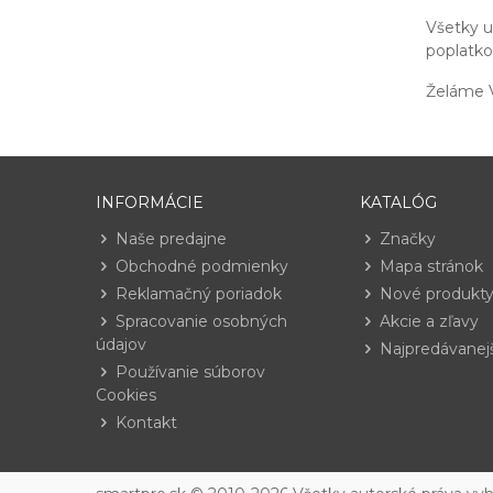
Všetky 
poplatko
Želáme V
INFORMÁCIE
KATALÓG
Naše predajne
Značky
Obchodné podmienky
Mapa stránok
Reklamačný poriadok
Nové produkt
Spracovanie osobných
Akcie a zľavy
údajov
Najpredávanej
Používanie súborov
Cookies
Kontakt