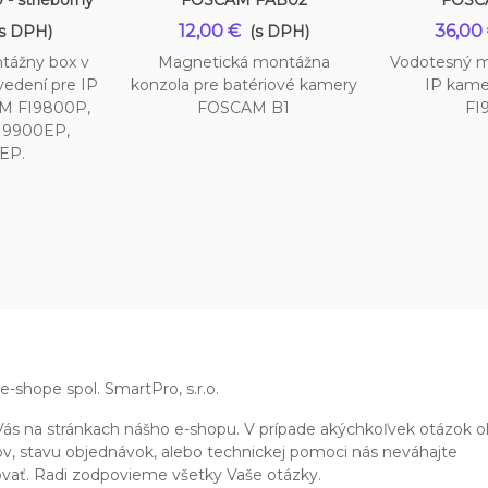
 strieborný
FOSCAM FAB02
FOSC
12,00 €
36,00
(s DPH)
(s DPH)
tážny box v
Magnetická montážna
Vodotesný m
vedení pre IP
konzola pre batériové kamery
IP kam
M FI9800P,
FOSCAM B1
FI
I9900EP,
EP.
 e-shope spol. SmartPro, s.r.o.
ás na stránkach nášho e-shopu. V prípade akýchkoľvek otázok 
v, stavu objednávok, alebo technickej pomoci nás neváhajte
vať. Radi zodpovieme všetky Vaše otázky.