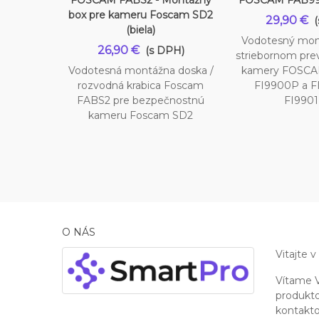
FOSCAM FABS2 - Montážny
FOSCAM FAB99 -
box pre kameru Foscam SD2
29,90 €
(biela)
Vodotesný mon
26,90 €
(s DPH)
striebornom pre
Vodotesná montážna doska /
kamery FOSCA
rozvodná krabica Foscam
FI9900P a F
FABS2 pre bezpečnostnú
FI9901
kameru Foscam SD2
O NÁS
Vitajte v
Vítame V
produkto
kontakto