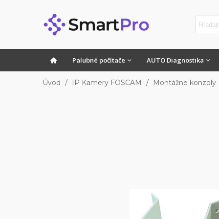
Palubné počítače
AUTO Diagnostika
Úvod
/
IP Kamery FOSCAM
/
Montážne konzoly