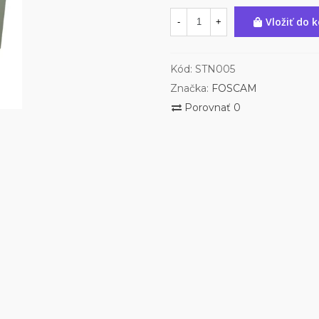
Vložiť do 
-
+
Kód:
STN005
Značka:
FOSCAM
Porovnať
0