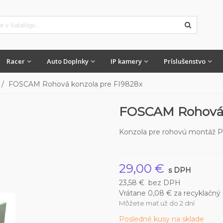
Racer
Auto Doplnky
IP kamery
Príslušenstvo
/
FOSCAM Rohová konzola pre FI9828x
FOSCAM Rohová 
Konzola pre rohovú montáž 
29,00 €
s DPH
23,58 €
bez DPH
Vrátane 0,08 € za recyklačný
Môžete mať už do 2 dní
Posledné kusy na sklade