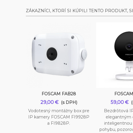
ZÁKAZNÍCI, KTORÍ SI KÚPILI TENTO PRODUKT, SI K
FOSCAM FAB28
FOSCAM
Vložiť do košíka
29,00 €
59,00 €
(s DPH)
Vodotesný montážny box pre
Bezdrôtová I
IP kamery FOSCAM FI9928P
elegantným 
a FI9828P.
inteligentnou
pohybu, pozoro