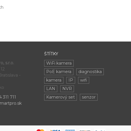
ch
ŠTÍTKY
, s.r.o.
WiFi kamera
 12
PoE kamera
diagnostika
ratislava -
kamera
IP
wifi
ko
LAN
NVR
 311 711
Kamerový set
senzor
martpro.sk