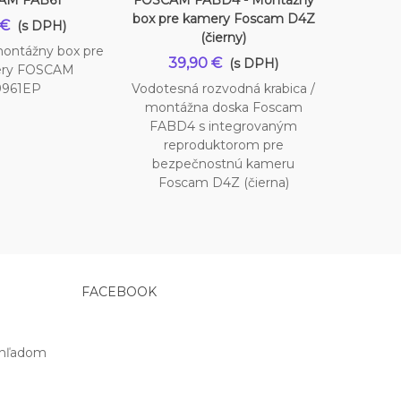
AM FAB61
FOSCAM FABD4 - Montážny
FOSCAM 
box pre kamery Foscam D4Z
box p
 €
(s DPH)
(čierny)
ontážny box pre
39,90 €
29
(s DPH)
ery FOSCAM
9961EP
Vodotesná rozvodná krabica /
Foscam 
montážna doska Foscam
rozvodná
FABD4 s integrovaným
doska 
reproduktorom pre
kamery 
bezpečnostnú kameru
V5P, V8E
Foscam D4Z (čierna)
PD5, F
sady W
FACEBOOK
ohľadom