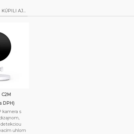
ÚPILI AJ...
 C2M
(s DPH)
P kamera s
dizajnom,
 detekciou
vacím uhlom