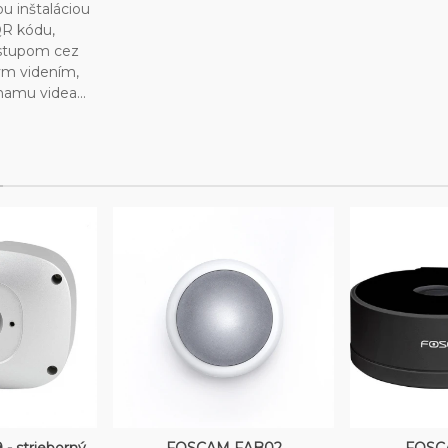
u inštaláciou
R kódu,
ístupom cez
ým videním,
amu videa...
o košíka
Vložiť do košíka
Vlož