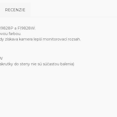
RECENZIE
I9828P a FI9828W.
ovou farbou.
y získava kamera lepší monitorovací rozsah.
8W
skrutky do steny nie sú súčasťou balenia)