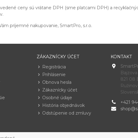
uvedené ceny sú vrátane DPH (sme platcami DPH) a recyklačný
v.
ám príjemné nakupovanie, SmartPro, s.r.o.
ZÁKAZNÍCKY ÚČET
KONTAKT
SmartPro
Registrácia
Bajzova
Prihlásenie
821 08 B
y
Obnova hesla
Ružinov
Zákaznícky účet
Slovens
šie
Osobné údaje
+421 944
História objednávok
shop@s
Odstúpenie od zmluvy