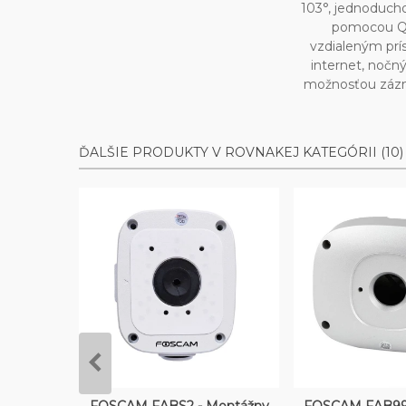
103°, jednoducho
pomocou Q
vzdialeným pr
internet, nočn
možnosťou zázn
ĎALŠIE PRODUKTY V ROVNAKEJ KATEGÓRII (10)
Vložiť do košíka
Vložiť d