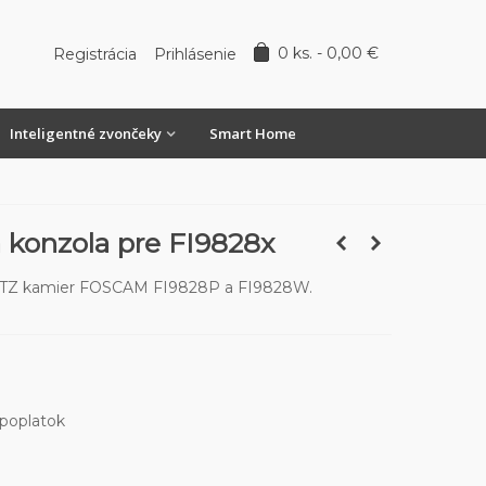
0
ks.
-
0,00 €
Registrácia
Prihlásenie
Inteligentné zvončeky
Smart Home
konzola pre FI9828x
PTZ kamier FOSCAM FI9828P a FI9828W.
 poplatok