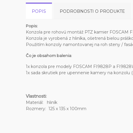
POPIS
PODROBNOSTI O PRODUKTE
Popis:
Konzola pre rohovú montáž PTZ kamier FOSCAM F
Konzola je vyrobená z hliníka, ošetrená bielou prášk
Použitím konzoly namontovanej na roh steny / fasád
Čo je obsahom balenia
:
1x konzola pre modely FOSCAM FI9828P a FI982
1x sada skrutiek pre upennenie kamery na konzolu (
Vlastnosti
:
Materiál: hliník
Rozmery: 125 x 135 x 100mm