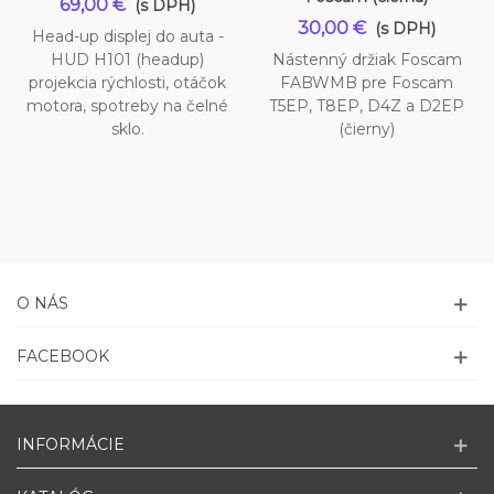
69,00 €
(s DPH)
30,00 €
(s DPH)
Head-up displej do auta -
HUD H101 (headup)
Nástenný držiak Foscam
projekcia rýchlosti, otáčok
FABWMB pre Foscam
motora, spotreby na čelné
T5EP, T8EP, D4Z a D2EP
sklo.
(čierny)
O NÁS
FACEBOOK
INFORMÁCIE