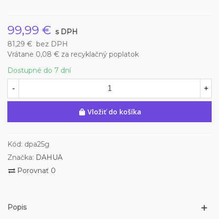
99,99 €
s DPH
81,29 €
bez DPH
Vrátane 0,08 € za recyklačný poplatok
Dostupné do 7 dní
-
+
Vložiť do košíka
Kód:
dpa25g
Značka:
DAHUA
Porovnať
0
Popis