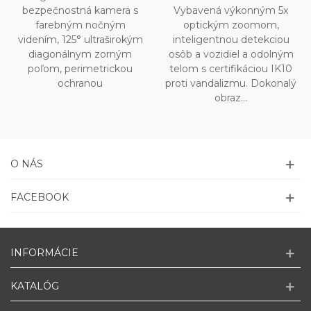
bezpečnostná kamera s
Vybavená výkonným 5x
farebným nočným
optickým zoomom,
videním, 125° ultraširokým
inteligentnou detekciou
diagonálnym zorným
osôb a vozidiel a odolným
poľom, perimetrickou
telom s certifikáciou IK10
ochranou
proti vandalizmu. Dokonalý
obraz...
O NÁS
FACEBOOK
INFORMÁCIE
KATALÓG