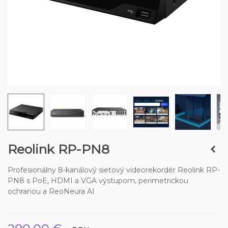
Reolink RP-PN8
Profesionálny 8-kanálový sieťový videorekordér Reolink RP-
PN8 s PoE, HDMI a VGA výstupom, perimetrickou
ochranou a ReoNeura AI