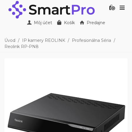
0
Môj účet
Košík
Predajne
Úvod
/
IP kamery REOLINK
/
Profesionálna Séria
/
Reolink RP-PN8