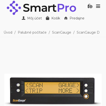
0
Môj účet
Košík
Predajne
Úvod
/
Palubné počítače
/
ScanGauge
/
ScanGauge D