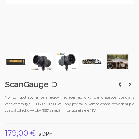
ScanGauge D
Monitor spotreby a parametrov riadiacej jednotky pre dieselové vozidlá s
konektorom typu J1939 a J1708.
Palubný počítač v kompaktnom prevedení pre
vozidlá od roku výroby 1987 s napätím palubnej siete 12V.
179,00 €
s DPH