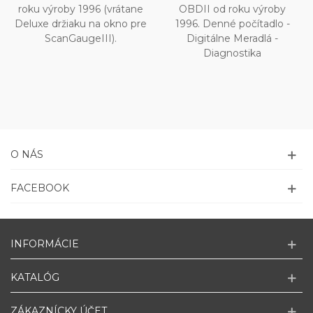
roku výroby 1996 (vrátane
OBDII od roku výroby
Deluxe držiaku na okno pre
1996. Denné počítadlo -
ScanGaugeIII).
Digitálne Meradlá -
Diagnostika
O NÁS
FACEBOOK
INFORMÁCIE
KATALÓG
ZÁKAZNÍCKY ÚČET