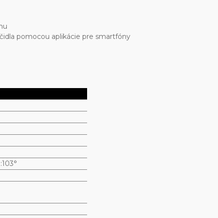
ónu
ačidla pomocou aplikácie pre smartfóny
:103°