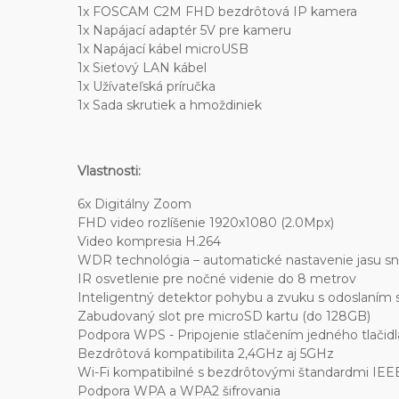
1x FOSCAM C2M FHD bezdrôtová IP kamera
1x Napájací adaptér 5V pre kameru
1x Napájací kábel microUSB
1x Sieťový LAN kábel
1x Užívateľská príručka
1x Sada skrutiek a hmoždiniek
Vlastnosti:
6x Digitálny Zoom
FHD video rozlíšenie 1920x1080 (2.0Mpx)
Video kompresia H.264
WDR technológia – automatické nastavenie jasu sn
IR osvetlenie pre nočné videnie do 8 metrov
Inteligentný detektor pohybu a zvuku s odoslaním
Zabudovaný slot pre microSD kartu (do 128GB)
Podpora WPS - Pripojenie stlačením jedného tlačidl
Bezdrôtová kompatibilita 2,4GHz aj 5GHz
Wi-Fi kompatibilné s bezdrôtovými štandardmi IEEE
Podpora WPA a WPA2 šifrovania