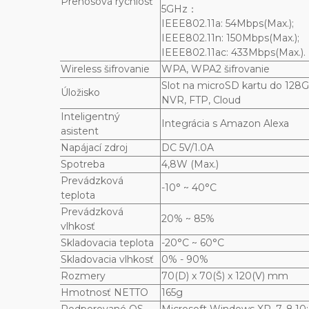
Prenosová rýchlosť
5GHz：
IEEE802.11a: 54Mbps(Max.);
IEEE802.11n: 150Mbps(Max.);
IEEE802.11ac: 433Mbps(Max.).
Wireless šifrovanie
WPA, WPA2 šifrovanie
Slot na microSD kartu do 128GB
Úložisko
NVR, FTP, Cloud
Inteligentný
Integrácia s Amazon Alexa
asistent
Napájací zdroj
DC 5V/1.0A
Spotreba
4,8W (Max.)
Prevádzková
-10° ~ 40°C
teplota
Prevádzková
20% ~ 85%
vlhkosť
Skladovacia teplota
-20°C ~ 60°C
Skladovacia vlhkosť
0% - 90%
Rozmery
70(D) x 70(Š) x 120(V) mm
Hmotnosť NETTO
165g