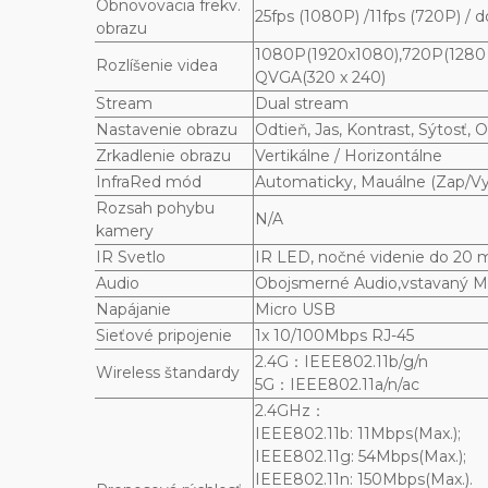
Obnovovacia frekv.
25fps (1080P) /11fps (720P) /
obrazu
1080P(1920x1080),720P(1280 x
Rozlíšenie videa
QVGA(320 x 240)
Stream
Dual stream
Nastavenie obrazu
Odtieň, Jas, Kontrast, Sýtosť, O
Zrkadlenie obrazu
Vertikálne / Horizontálne
InfraRed mód
Automaticky, Mauálne (Zap/Vy
Rozsah pohybu
N/A
kamery
IR Svetlo
IR LED, nočné videnie do 20 
Audio
Obojsmerné Audio,vstavaný M
Napájanie
Micro USB
Sieťové pripojenie
1x 10/100Mbps RJ-45
2.4G：IEEE802.11b/g/n
Wireless štandardy
5G：IEEE802.11a/n/ac
2.4GHz：
IEEE802.11b: 11Mbps(Max.);
IEEE802.11g: 54Mbps(Max.);
IEEE802.11n: 150Mbps(Max.).