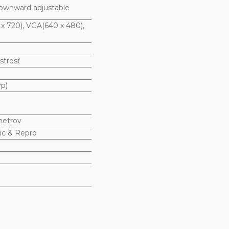
 downward adjustable
 720), VGA(640 x 480),
strosť
p)
metrov
ic & Repro