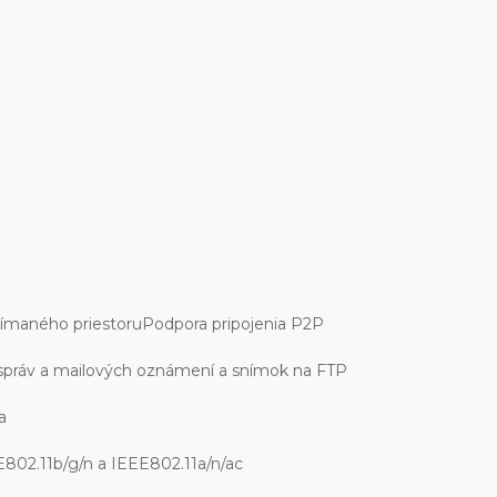
ímaného priestoruPodpora pripojenia P2P
 správ a mailových oznámení a snímok na FTP
a
802.11b/g/n a IEEE802.11a/n/ac