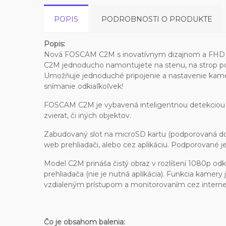
POPIS
PODROBNOSTI O PRODUKTE
Popis:
Nová FOSCAM C2M s inovatívnym dizajnom a FHD s
C2M jednoducho namontujete na stenu, na strop pom
Umožňuje jednoduché pripojenie a nastavenie kamer
snímanie odkiaľkoľvek!
FOSCAM C2M je vybavená inteligentnou detekciou
zvierat, či iných objektov.
Zabudovaný slot na microSD kartu (podporovaná do
web prehliadači, alebo cez aplikáciu. Podporované j
Model C2M prináša čistý obraz v rozlíšení 1080p od
prehliadača (nie je nutná aplikácia). Funkcia kame
vzdialeným prístupom a monitorovaním cez interne
Čo je obsahom balenia: