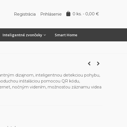
0
ks.
-
0,00 €
Registrácia
Prihlásenie
Inteligentné zvončeky
Smart Home
antným dizajnom, inteligentnou detekciou pohybu,
noduchou inštaláciou pomocou QR kódu,
ternet, nočným videním, možnosťou záznamu videa