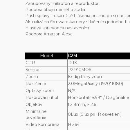
Zabudovaný mikrofón a reproduktor
Podpora obojsmerného audia
Push správy – okamžité hlásenia priamo do smartf
Aktualizácia firmware kamery stlačením jedného tl
Hlasový sprievodca nastavením
Podpora Amazon Alexa
Model
C2M
CPU
T21X
Senzor
1/2.9"CMOS
Zoom
6x digitálny zoom
Rozlíšenie
2.0MegaPixely (1920*1080)
Optický zoom
N/A
Pozorovací uhol
Horizontálne:99° / Diagonálne 
Objektív
f:2.8mm, F:2.6
Minimálne
0Lux (0lux pri IR osvetlení)
osvetlenie
Video kompresia
H.264