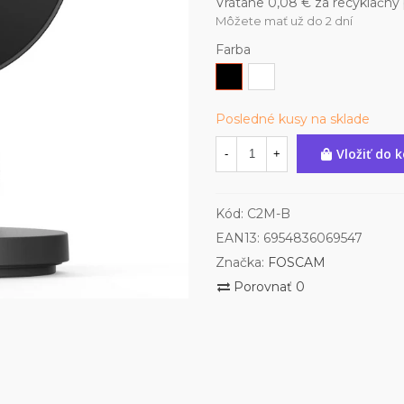
Vrátane 0,08 € za recyklačný
Môžete mať už do 2 dní
Farba
čierna
biela
Posledné kusy na sklade
Vložiť do 
-
+
Kód:
C2M-B
EAN13:
6954836069547
Značka:
FOSCAM
Porovnať
0