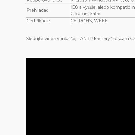
Podporované OS
Microsoft Windows XP, 7, 8,10
IE8 a vyššie, alebo kompatibil
Prehliadač
Chrome, Safari
Certifikácie
CE, ROHS, WEEE
Sledujte videá vonkajšej LAN IP kamery 'Foscam C