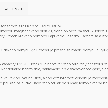
RECENZIE
enzorom s rozlíšením 1920x1080px.
ocou magnetického držiaku, alebo položíte na stôl. S uhlom zá
y v troch krokoch pomocou aplikácie Foscam. Kamera sa automati
 ľudského pohybu, čo umožňuje presné snímanie pohybu a vylu
 kapacity 128GB) umožňuje nahrávať monitorovaný priestor s m
e kontinuálne nahrávanie, nahrávanie len v stanovenom čase, aleb
kiaľkoľvek po lokálnej sieti, alebo cez internet, disponuje mož
ry je použiteľná aj ako Baby monitor, alebo súčasť komplexného 
t.