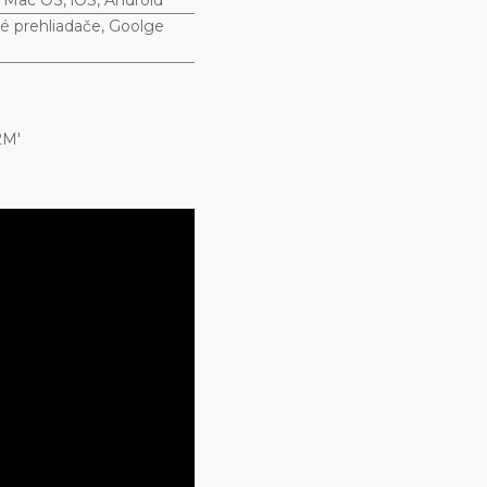
; Mac OS, iOS, Android
né prehliadače, Goolge
2M'