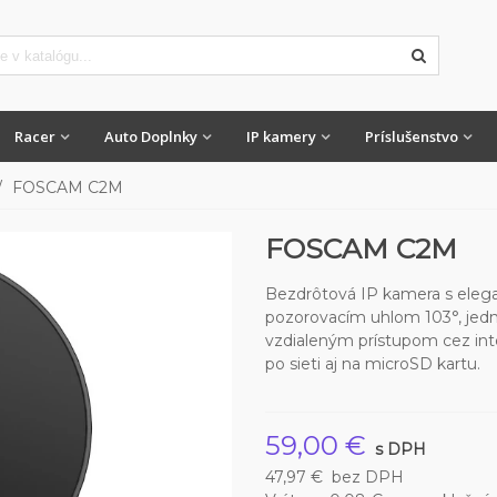
Racer
Auto Doplnky
IP kamery
Príslušenstvo
/
FOSCAM C2M
FOSCAM C2M
Bezdrôtová IP kamera s eleg
pozorovacím uhlom 103°, jed
vzdialeným prístupom cez in
po sieti aj na microSD kartu.
59,00 €
s DPH
47,97 €
bez DPH