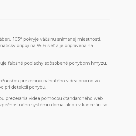
beru 103° pokryje väčšinu snímanej miestnosti.
cky pripojí na WiFi sieť a je pripravená na
čuje falošné poplachy spôsobené pohybom hmyzu,
ožnosťou prezerania nahratého videa priamo vo
o pri detekcii pohybu.
nosťou prezerania videa pomocou štandardného web
bezpečnostného systému doma, alebo v kancelárii so