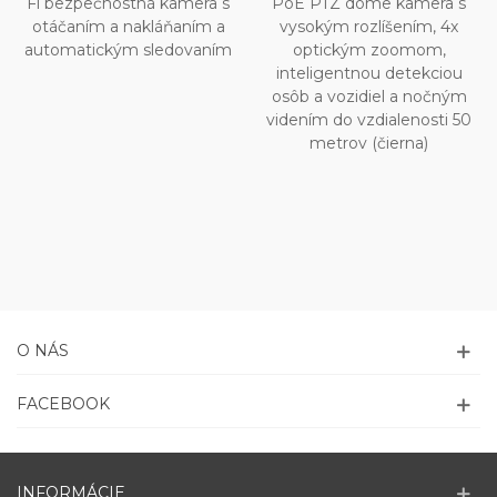
Fi bezpečnostná kamera s
PoE PTZ dome kamera s
otáčaním a nakláňaním a
vysokým rozlíšením, 4x
automatickým sledovaním
optickým zoomom,
inteligentnou detekciou
osôb a vozidiel a nočným
videním do vzdialenosti 50
metrov (čierna)
O NÁS
FACEBOOK
INFORMÁCIE