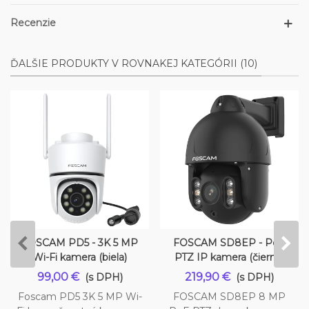
Recenzie
ĎALŠIE PRODUKTY V ROVNAKEJ KATEGÓRII (10)
FOSCAM PD5 - 3K 5 MP
FOSCAM SD8EP - PoE
Wi-Fi kamera (biela)
PTZ IP kamera (čierna)
99,00 €
219,90 €
(s DPH)
(s DPH)
Foscam PD5 3K 5 MP Wi-
FOSCAM SD8EP 8 MP