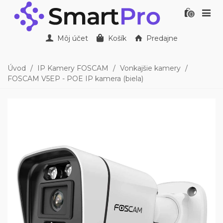
0
Môj účet
Košík
Predajne
Úvod
/
IP Kamery FOSCAM
/
Vonkajšie kamery
/
FOSCAM V5EP - POE IP kamera (biela)