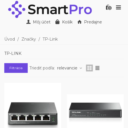
0
Môj účet
Košík
Predajne
Úvod
/
Značky
/
TP-Link
TP-LINK
Triediť podľa:
relevancie
Filtrácia