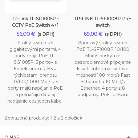
TP-Link TL-SG1005P –
TP-LINK TL-SF1008P PoE
CCTV PoE Switch 4+1
switch
56,00 €
69,00 €
(s DPH)
(s DPH)
Stolný switch s 5
8portový stolný switch
gigabitovými portami, 4
PoE TL-SF1008P 10/100
porty majú PoE TL-
Mbit/s poskytuje
SG1005P, 5 portov s
bezproblémové pripojenie
konektorom RJ45 a
k sieti. Integruje sieťové
rýchlosťami prenosu
možnosti 100 Mbit/s Fast
10/100/1000 Mb / s, 4
Ethernet a 10 Mbit/s
porty majú napájanie PoE
Ethernet. 4 porty z 8
a prenášajú dáta aj
podporujú PoE funkciu.
napájanie cez jeden kábel.
Zobrazené produkty: 1-2 z 2 položiek
O NÁS