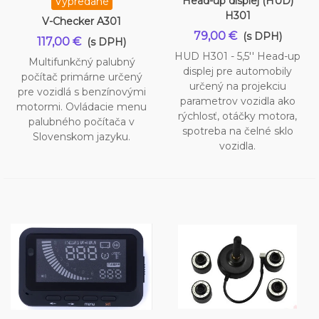
Head-up displej (HUD)
Vypredané
H301
V-Checker A301
79,00 €
(s DPH)
117,00 €
(s DPH)
HUD H301 - 5,5'' Head-up
Multifunkčný palubný
displej pre automobily
počítač primárne určený
určený na projekciu
pre vozidlá s benzínovými
parametrov vozidla ako
motormi. Ovládacie menu
rýchlosť, otáčky motora,
palubného počítača v
spotreba na čelné sklo
Slovenskom jazyku.
vozidla.