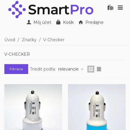
0
Môj účet
Košík
Predajne
Úvod
/
Značky
/
V-Checker
V-CHECKER
Triediť podľa:
relevancie
Filtrácia