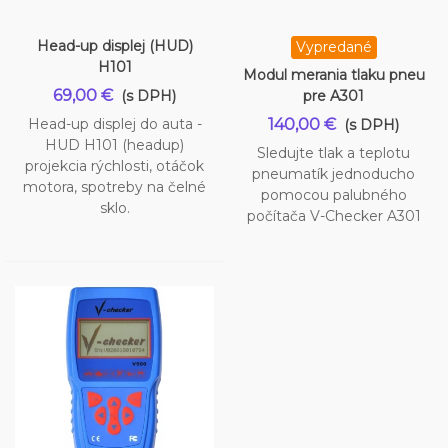
Head-up displej (HUD)
Vypredané
H101
Modul merania tlaku pneu
69,00 €
(s DPH)
pre A301
Head-up displej do auta -
140,00 €
(s DPH)
HUD H101 (headup)
Sledujte tlak a teplotu
projekcia rýchlosti, otáčok
pneumatík jednoducho
motora, spotreby na čelné
pomocou palubného
sklo.
počítača V-Checker A301