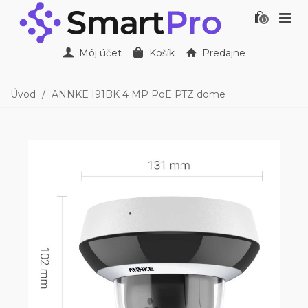
0
Môj účet
Košík
Predajne
Úvod
/
ANNKE I91BK 4 MP PoE PTZ dome