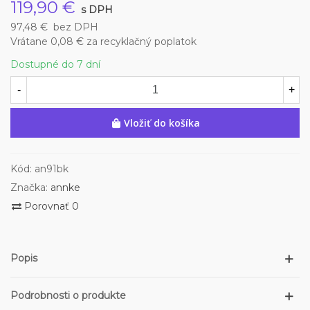
119,90 €
s DPH
97,48 €
bez DPH
Vrátane 0,08 € za recyklačný poplatok
Dostupné do 7 dní
-
+
Vložiť do košíka
Kód:
an91bk
Značka:
annke
Porovnať
0
Popis
Podrobnosti o produkte