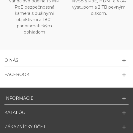
vandalovo odolná 16 MP
NVS8 s PoE, HDMI a VGA
PoE bezpečnostná
výstupom a 2 TB pevným
kamera s duálnymi
diskom.
objektívmi a 180°
panoramatickým
pohľadom
O NÁS
FACEBOOK
INFORMÁCIE
KATALÓG
ZÁKAZNÍCKY ÚČET