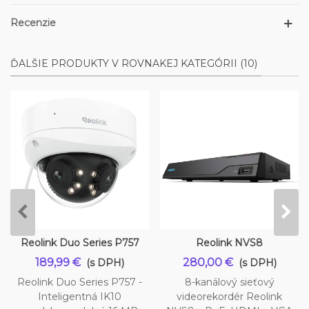
Recenzie
ĎALŠIE PRODUKTY V ROVNAKEJ KATEGÓRII (10)
Reolink Duo Series P757
Reolink NVS8
189,99 €
280,00 €
(s DPH)
(s DPH)
Reolink Duo Series P757 -
8-kanálový sieťový
Inteligentná IK10
videorekordér Reolink