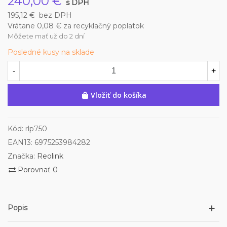
240,00 €
s DPH
195,12 €
bez DPH
Vrátane 0,08 € za recyklačný poplatok
Môžete mať už do 2 dní
Posledné kusy na sklade
-
+
Vložiť do košíka
Kód:
rlp750
EAN13:
6975253984282
Značka:
Reolink
Porovnať
0
Popis