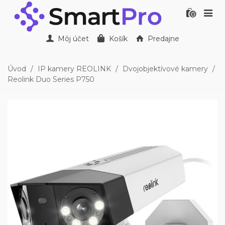
0
Môj účet
Košík
Predajne
Úvod
/
IP kamery REOLINK
/
Dvojobjektívové kamery
/
Reolink Duo Series P750