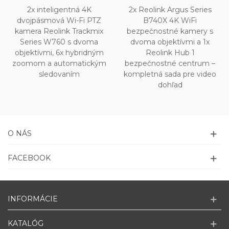
2x inteligentná 4K
2x Reolink Argus Series
dvojpásmová Wi-Fi PTZ
B740X 4K WiFi
kamera Reolink Trackmix
bezpečnostné kamery s
Series W760 s dvoma
dvoma objektívmi a 1x
objektívmi, 6x hybridným
Reolink Hub 1
zoomom a automatickým
bezpečnostné centrum –
sledovaním
kompletná sada pre video
dohľad
O NÁS
FACEBOOK
INFORMÁCIE
KATALÓG