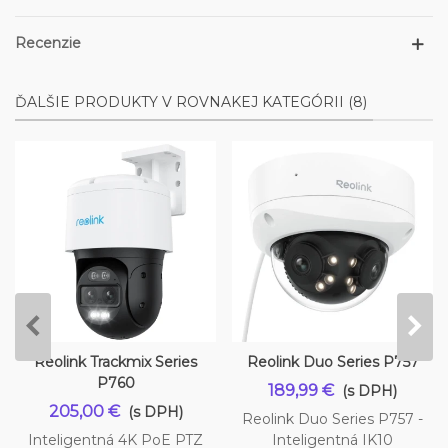
Recenzie
ĎALŠIE PRODUKTY V ROVNAKEJ KATEGÓRII (8)
Reolink Trackmix Series
Reolink Duo Series P757
P760
189,99 €
(s DPH)
205,00 €
(s DPH)
Reolink Duo Series P757 -
Inteligentná 4K PoE PTZ
Inteligentná IK10