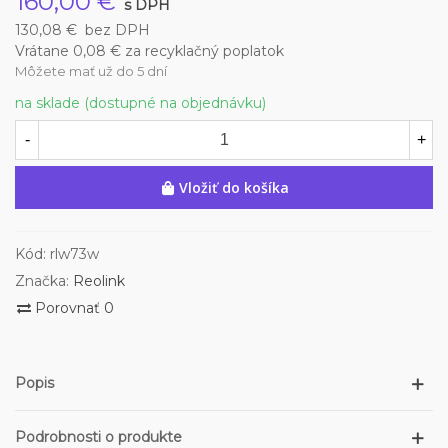
160,00 €
s DPH
130,08 €
bez DPH
Vrátane 0,08 € za recyklačný poplatok
Môžete mať už do 5 dní
na sklade (dostupné na objednávku)
-
+
Vložiť do košíka
Kód:
rlw73w
Značka:
Reolink
Porovnať
0
Popis
Podrobnosti o produkte