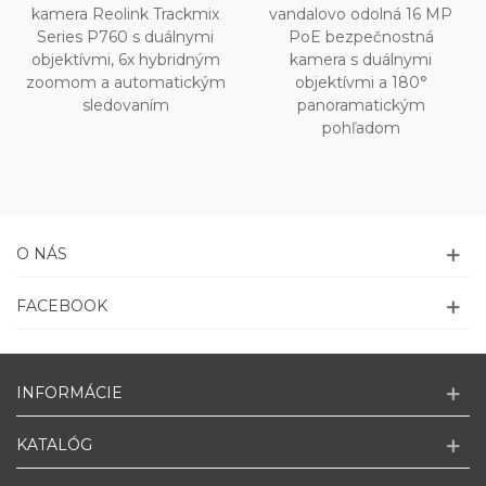
kamera Reolink Trackmix
vandalovo odolná 16 MP
Series P760 s duálnymi
PoE bezpečnostná
objektívmi, 6x hybridným
kamera s duálnymi
zoomom a automatickým
objektívmi a 180°
sledovaním
panoramatickým
pohľadom
O NÁS
FACEBOOK
INFORMÁCIE
KATALÓG