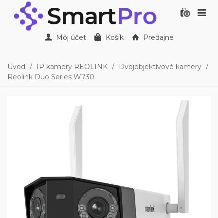
0
Môj účet
Košík
Predajne
Úvod
/
IP kamery REOLINK
/
Dvojobjektívové kamery
/
Reolink Duo Series W730